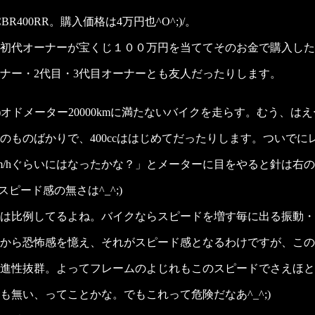
400RR。購入価格は4万円也^O^;)/。
初代オーナーが宝くじ１００万円を当ててそのお金で購入した
ナー・2代目・3代目オーナーとも友人だったりします。
オドメーター20000kmに満たないバイクを走らす。むう、はえー^
ものばかりで、400ccははじめてだったりします。ついでに
km/hぐらいにはなったかな？」とメーターに目をやると針は右
のスピード感の無さは^_^;)
は比例してるよね。バイクならスピードを増す毎に出る振動・
から恐怖感を憶え、それがスピード感となるわけですが、この
進性抜群。よってフレームのよじれもこのスピードでさえほと
無い、ってことかな。でもこれって危険だなあ^_^;)