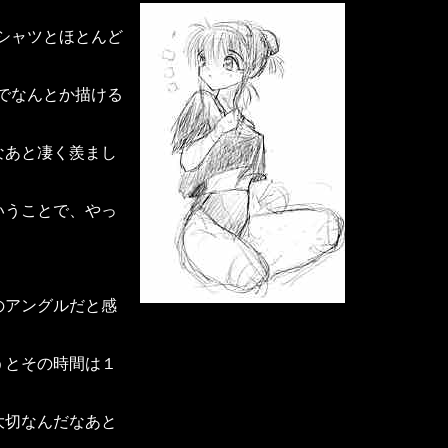
Ｔシャツとほとんど
覚でなんとか描ける
なあと凄く羨まし
いうことで、やっ
のアングルだと感
うとその時間は１
大切なんだなあと