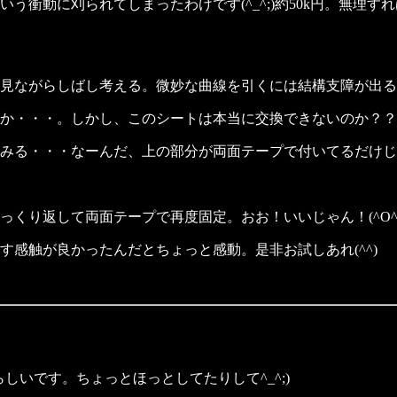
衝動に刈られてしまったわけです(^_^;)約50k円。無理す
見ながらしばし考える。微妙な曲線を引くには結構支障が出る
か・・・。しかし、このシートは本当に交換できないのか？？
みる・・・なーんだ、上の部分が両面テープで付いてるだけじ
くり返して両面テープで再度固定。おお！いいじゃん！(^O^)
感触が良かったんだとちょっと感動。是非お試しあれ(^^)
らしいです。ちょっとほっとしてたりして^_^;)