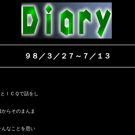
９８／３／２７～７／１３
」
某氏とＩＣＱで話をし
服からそのまんま
そんなことを思い