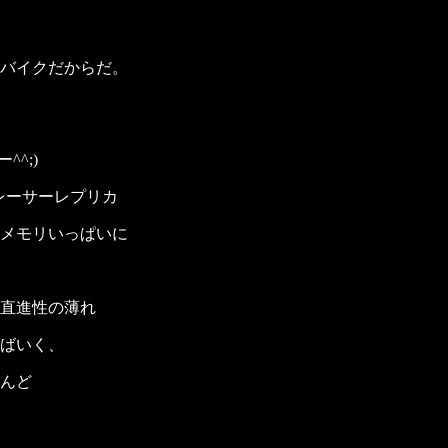
バイクだからだ。
^;)
レーサーレプリカ
のメモリいっぱいに
直進性の薄れ
ばいく、
んど