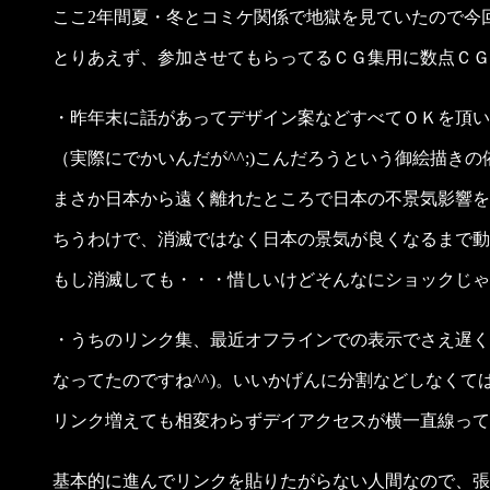
ここ2年間夏・冬とコミケ関係で地獄を見ていたので今回
とりあえず、参加させてもらってるＣＧ集用に数点ＣＧ
・昨年末に話があってデザイン案などすべてＯＫを頂い
（実際にでかいんだが^^;)こんだろうという御絵描きの依
まさか日本から遠く離れたところで日本の不景気影響をそ
ちうわけで、消滅ではなく日本の景気が良くなるまで動
もし消滅しても・・・惜しいけどそんなにショックじゃあ
・うちのリンク集、最近オフラインでの表示でさえ遅くな
なってたのですね^^)。いいかげんに分割などしなくて
リンク増えても相変わらずデイアクセスが横一直線ってのも
基本的に進んでリンクを貼りたがらない人間なので、張