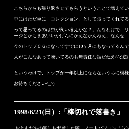
こちらからも張り返させてもらうということで増えてい
中にはただ単に「コレクション」として張ってくれてる
って思ってるのは虫が良い考えかな？。んなわけで、リ
ージとかもまあいいかげんにかえなかんねえ、なんせ
今のトップＣＧになってすでに10ヶ月にもなってるんで
人がこんなあって嘆いてるのも無責任な話だねえ^^;)
というわけで、トップが一年以上にならないうちに模様替
お待ちください^_^)
1998/6/21(日）:「棒切れで落書き」
おともだちの宅にお邪魔した際、ノートパソコン「シ