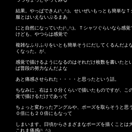
結果。やっぱできん(^_^;)。せいぜいもっとも簡単な
服とはいえないぶるまあ
にと自然になっていた(^_^;)。Ｔシャツぐらいなら感
けども、やつらは感覚で
複雑なふりふりをいとも簡単そうにだしてくるんだよ
くなった。が、
感覚で描けるようになるのはそれだけ枚数を書いたと
ぱ普段の努力なんだよな
あと痛感させられた・・・・と思ったという話。
ちなみに、右は１０分くらいで描いたものですが、こ
覚で描けるだけであって
ちょっと変わったアングルや、ポーズを取らそうと思
０倍にも２０倍にもなって
しまいます。日頃からさまざまなポーズを描くことは
これま痛感(^_^;)