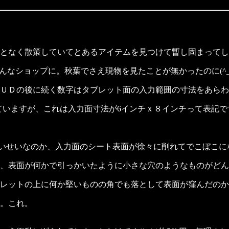
となく散策していてとあるアイテムを見つけて暫し固まってし
んなショップに。秋葉でさえ現物を見たことが無かったのに(^_
ＵＤの後に続く数字はタブレット面の入力範囲の寸法をあらわ
となっていますが、これは入力面寸法が6インチｘ８インチって表記
がたかいせいなのか、入力面のシート表面が徐々に削れてでこぼこ
、表面が何かで引っかいたように小さな穴のようなものがどん
レットの上に何か堅いものの角でも落として表面が窪んだのか
。これ。