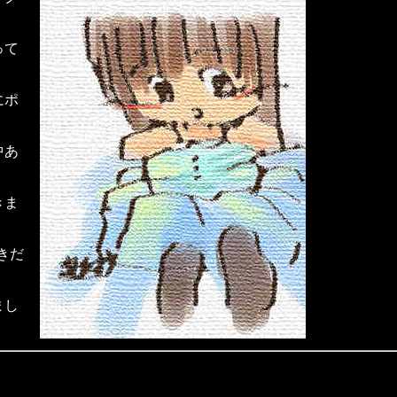
って
にポ
中あ
きま
書きだ
まし